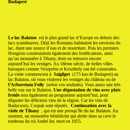
Budapest
Le lac Balaton
est le plus grand lac d’Europe en dehors des
lacs scandinaves.
Déjà les Romains habitaient les environs du
lac, étant une source d’eau et de nourriture.
Puis les premiers
Hongrois construisirent également des fortifications, ainsi
qu’un monastère à Tihany, dont on retrouve encore
aujourd’hui les vestiges.
Au 18ème siècle, de belles villes
baroques comme Veszprém et Keszthely ont été construites.
La visite commencera à
Szigliget
(175 km de Budapest) au
lac Balaton, où vous visiterez les vestiges du château ou de
l’Arboretum Folly
(selon vos souhaits).
Vous aurez une très
belle vue sur le Balaton.
Une dégustation de vins avec plats
froids
sera également au programme aujourd’hui, pour
déguster les délicieux vins de la région.
Car les vins de
Badacsony, Csopak sont réputés.
Continuation avec la
visite de Tihany
, qui est une presqu’île du lac Balaton.
Au
sommet, un monastère bénédictin qui abrite dans sa cave le
tombeau du roi André Ier, mort en 1055.