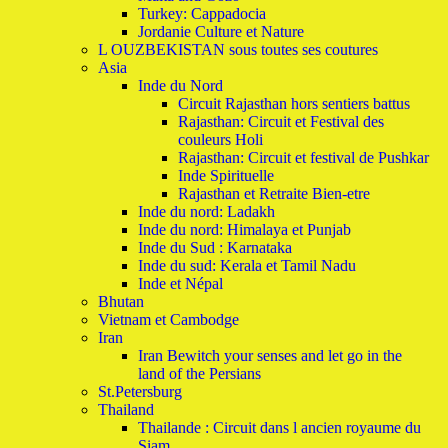
Turkey: Cappadocia
Jordanie Culture et Nature
L OUZBEKISTAN sous toutes ses coutures
Asia
Inde du Nord
Circuit Rajasthan hors sentiers battus
Rajasthan: Circuit et Festival des
couleurs Holi
Rajasthan: Circuit et festival de Pushkar
Inde Spirituelle
Rajasthan et Retraite Bien-etre
Inde du nord: Ladakh
Inde du nord: Himalaya et Punjab
Inde du Sud : Karnataka
Inde du sud: Kerala et Tamil Nadu
Inde et Népal
Bhutan
Vietnam et Cambodge
Iran
Iran Bewitch your senses and let go in the
land of the Persians
St.Petersburg
Thailand
Thailande : Circuit dans l ancien royaume du
Siam