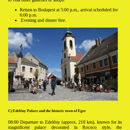
Return to Budapest at 5:00 p.m., arrival scheduled for
6:00 p.m.
Evening and dinner free.
C) Edelény Palace and the historic town of Eger
08:00 Departure to Edelény (approx. 210 km), known for its
magnificent palace decorated in Rococo style, the