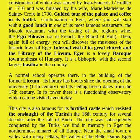
construction of which was started by Jean-Francois L’Huillier
in 1716 and was finished by his wife, Marie-Madeleine de
Sainte- Croix in 1730.
Guided tour of the palace and coffee
in its buffet.
Continuation to Eger, where you will start
with
a good lunch
in one of its most famous restaurants, the
Macok restaurant with the tasting of the region’s wine,
the
Egri Bikavér
(or in French, the Blood of Bull). Then,
again full of energy, you will discover the must-sees of the
historic town of Eger.
Internal visit of its great church and
the Library of the Líceum. Eger
is a lovely
Baroque
town
northeast of Hungary. It is a bishopric, with the second
largest
basilica
in the country.
A normal school operates there, in the building of the
former
Liceum
. Its library has books since the opening of the
university (17th century) and its ceiling fresco dates from the
17th century. In its tower there is a functioning observatory
which can be visited even today.
This city is also famous for its
fortified castle
which
resisted
the onslaught of the Turks
in the 16th century for several
decades after the fall of Buda. The city was subsequently
conquered by the Turks, we find in memory in Eger the
northernmost minaret of all Europe. Near the small town, a
valley with many cellars, the valley of the Belle Dame. Eger