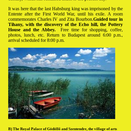
It was here that the last Habsburg king was imprisoned by the
Entente after the First World War, until his exile. A room
commemorates Charles IV and Zita Bourbon.
Guided tour in
Tihany, with the discovery of the Echo hill, the Pottery
House and the Abbey.
Free time for shopping, coffee,
photos, lunch, etc. Return to Budapest around 6:00 p.m.,
arrival scheduled for 8:00 p.m.
B) The Royal Palace of Gödöllő and Szentendre, the village of arts