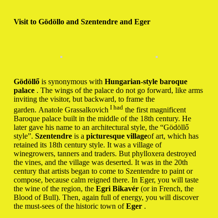
Visit to Gödöllo and Szentendre and Eger
Gödöllő
is synonymous with
Hungarian-style baroque
palace
. The wings of the palace do not go forward, like arms
inviting the visitor, but backward, to frame the
I had
garden. Anatole Grassalkovich
the first magnificent
Baroque palace built in the middle of the 18th century. He
later gave his name to an architectural style, the “Gödöllő
style”.
Szentendre
is a
picturesque village
of art, which has
retained its 18th century style. It was a village of
winegrowers, tanners and traders. But phylloxera destroyed
the vines, and the village was deserted. It was in the 20th
century that artists began to come to Szentendre to paint or
compose, because calm reigned there. In Eger, you will taste
the wine of the region, the
Egri Bikavér
(or in French, the
Blood of Bull). Then, again full of energy, you will discover
the must-sees of the historic town of
Eger
.