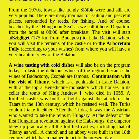
From the 1970s, towns like trendy Siófok were and still are
very popular. There are many marinas for sailing and peaceful
places, surrounded by reeds, for fishing. And of course,
beaches by the “Hungarian Sea” as we call it here. Departure
from the hotel at 08:00 after breakfast. The visit will start
at
Szigliget
(175 km from Budapest) to Lake Balaton, where
you will visit the remains of the castle or to
the Arboretum
Folly
(according to your wishes) from where you will have a
very beautiful view of the Balaton.
A wine tasting with cold dishes
will also be on the program
today, to taste the delicious wines of the region, because the
wines of Badacsony, Csopak are famous.
Continuation with
the visit of Tihany
, which is a peninsula in Lake Balaton,
with at the top a Benedictine monastery which houses in its
cellar the tomb of King Andrew I, who died in 1055. A
fortified castle was built to fight against the attack of the
Tatars in the 13th century, which he resisted well. The Turks
couldn’t take it either. After the Turks, it was the Austrians
who wanted to take the reins in Hungary. At the defeat of the
first Hungarian revolution against the Habsburgs, the emperor
blew up practically all the fortified castles, including that of
Tihany as well. A church and an abbey were built in the 18th
century, which has remained intact to the present day.