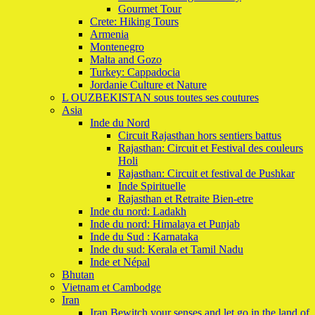
Gourmet Tour
Crete: Hiking Tours
Armenia
Montenegro
Malta and Gozo
Turkey: Cappadocia
Jordanie Culture et Nature
L OUZBEKISTAN sous toutes ses coutures
Asia
Inde du Nord
Circuit Rajasthan hors sentiers battus
Rajasthan: Circuit et Festival des couleurs
Holi
Rajasthan: Circuit et festival de Pushkar
Inde Spirituelle
Rajasthan et Retraite Bien-etre
Inde du nord: Ladakh
Inde du nord: Himalaya et Punjab
Inde du Sud : Karnataka
Inde du sud: Kerala et Tamil Nadu
Inde et Népal
Bhutan
Vietnam et Cambodge
Iran
Iran Bewitch your senses and let go in the land of