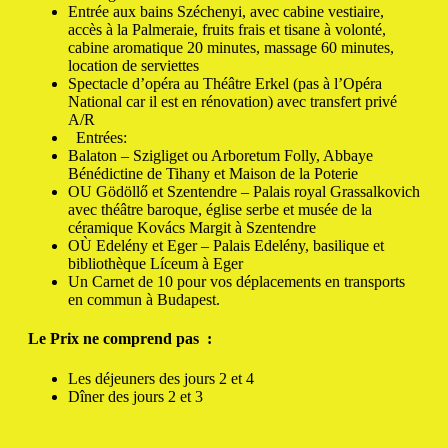
Entrée aux bains Széchenyi, avec cabine vestiaire,
accès à la Palmeraie, fruits frais et tisane à volonté,
cabine aromatique 20 minutes, massage 60 minutes,
location de serviettes
Spectacle d’opéra au Théâtre Erkel (pas à l’Opéra
National car il est en rénovation) avec transfert privé
A/R
Entrées:
Balaton – Szigliget ou Arboretum Folly, Abbaye
Bénédictine de Tihany et Maison de la Poterie
OU Gödöllő et Szentendre – Palais royal Grassalkovich
avec théâtre baroque, église serbe et musée de la
céramique Kovács Margit à Szentendre
OÙ Edelény et Eger – Palais Edelény, basilique et
bibliothèque Líceum à Eger
Un Carnet de 10 pour vos déplacements en transports
en commun à Budapest.
Le Prix ne comprend pas
:
Les déjeuners des jours 2 et 4
Dîner des jours 2 et 3