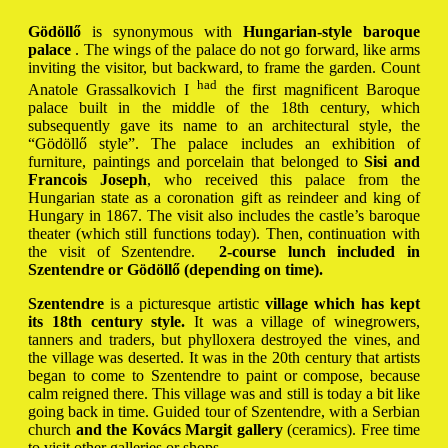
Gödöllő
is synonymous with
Hungarian-style baroque
palace
. The wings of the palace do not go forward, like arms
inviting the visitor, but backward, to frame the garden. Count
had
Anatole Grassalkovich I
the first magnificent Baroque
palace built in the middle of the 18th century, which
subsequently gave its name to an architectural style, the
“Gödöllő style”. The palace includes an exhibition of
furniture, paintings and porcelain that belonged to
Sisi and
Francois Joseph
, who received this palace from the
Hungarian state as a coronation gift as reindeer and king of
Hungary in 1867. The visit also includes the castle’s baroque
theater (which still functions today). Then, continuation with
the visit of Szentendre.
2-course lunch included in
Szentendre or Gödöllő (depending on time).
Szentendre
is a picturesque artistic
village which has kept
its 18th century style.
It was a village of winegrowers,
tanners and traders, but phylloxera destroyed the vines, and
the village was deserted. It was in the 20th century that artists
began to come to Szentendre to paint or compose, because
calm reigned there. This village was and still is today a bit like
going back in time. Guided tour of Szentendre, with a Serbian
church
and the Kovács Margit gallery
(ceramics). Free time
to visit other galleries or shops.