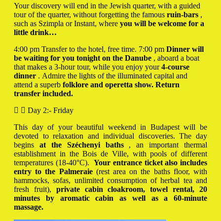
Your discovery will end in the Jewish quarter, with a guided
tour of the quarter, without forgetting the famous
ruin-bars
,
such as Szimpla or Instant, where
you will be
welcome for a
little drink…
4:00 pm Transfer to the hotel, free time. 7:00 pm
Dinner will
be waiting for you tonight on the Danube
, aboard a boat
that makes a 3-hour tour, while you enjoy your
4-course
dinner
. Admire the lights of the illuminated capital and
attend a superb
folklore and operetta show. Return
transfer included.
Day 2:- Friday
This day of your beautiful weekend in Budapest will be
devoted to relaxation and individual discoveries. The day
begins
at the Széchenyi baths
, an important thermal
establishment in the Bois de Ville, with pools of different
temperatures (18-40°C).
Your entrance ticket also includes
entry to the Palmeraie
(rest area on the baths floor, with
hammocks, sofas, unlimited consumption of herbal tea and
fresh fruit),
private cabin cloakroom, towel rental, 20
minutes by aromatic cabin as well as a 60-minute
massage.