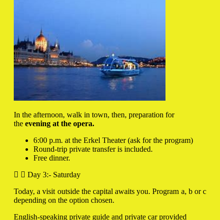
In the afternoon, walk in town, then, preparation for
the
evening at the opera.
6:00 p.m. at the Erkel Theater (ask for the program)
Round-trip private transfer is included.
Free dinner.
Day 3:- Saturday
Today, a visit outside the capital awaits you.
Program a, b or c
depending on the option chosen.
English-speaking private guide and private car provided