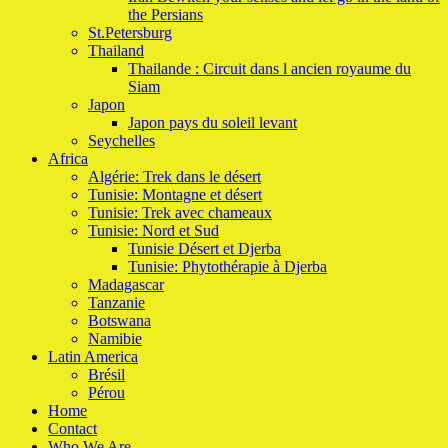
the Persians
St.Petersburg
Thailand
Thailande : Circuit dans l ancien royaume du
Siam
Japon
Japon pays du soleil levant
Seychelles
Africa
Algérie: Trek dans le désert
Tunisie: Montagne et désert
Tunisie: Trek avec chameaux
Tunisie: Nord et Sud
Tunisie Désert et Djerba
Tunisie: Phytothérapie à Djerba
Madagascar
Tanzanie
Botswana
Namibie
Latin America
Brésil
Pérou
Home
Contact
Who We Are