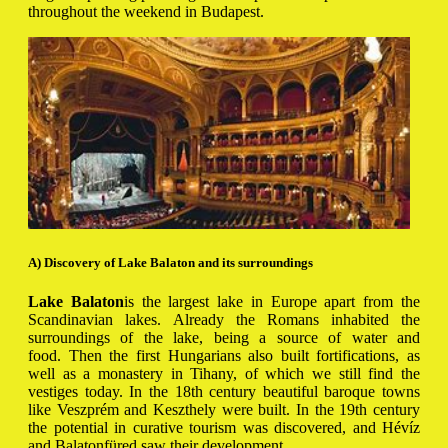
throughout the weekend in Budapest.
A) Discovery of Lake Balaton and its surroundings
Lake Balaton
is the largest lake in Europe apart from the
Scandinavian lakes. Already the Romans inhabited the
surroundings of the lake, being a source of water and
food. Then the first Hungarians also built fortifications, as
well as a monastery in Tihany, of which we still find the
vestiges today. In the 18th century beautiful baroque towns
like Veszprém and Keszthely were built. In the 19th century
the potential in curative tourism was discovered, and Hévíz
and Balatonfüred saw their development.