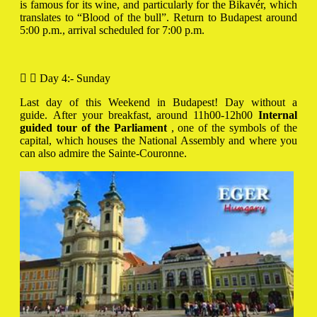
is famous for its wine, and particularly for the Bikavér, which
translates to “Blood of the bull”. Return to Budapest around
5:00 p.m., arrival scheduled for 7:00 p.m.
Day 4:- Sunday
Last day of this Weekend in Budapest! Day without a
guide. After your breakfast, around 11h00-12h00
Internal
guided tour of the Parliament
, one of the symbols of the
capital, which houses the National Assembly and where you
can also admire the Sainte-Couronne.