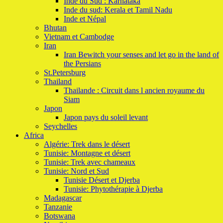
Inde du Sud : Karnataka
Inde du sud: Kerala et Tamil Nadu
Inde et Népal
Bhutan
Vietnam et Cambodge
Iran
Iran Bewitch your senses and let go in the land of
the Persians
St.Petersburg
Thailand
Thailande : Circuit dans l ancien royaume du
Siam
Japon
Japon pays du soleil levant
Seychelles
Africa
Algérie: Trek dans le désert
Tunisie: Montagne et désert
Tunisie: Trek avec chameaux
Tunisie: Nord et Sud
Tunisie Désert et Djerba
Tunisie: Phytothérapie à Djerba
Madagascar
Tanzanie
Botswana