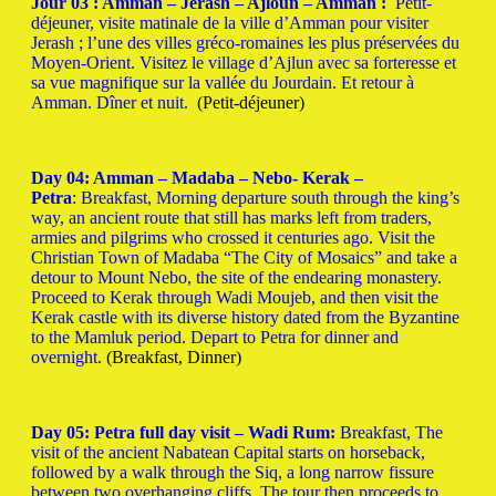
Jour 03 : Amman – Jerash – Ajloun – Amman :
Petit-
déjeuner, visite matinale de la ville d’Amman pour visiter
Jerash ;
l’une des villes gréco-romaines les plus préservées du
Moyen-Orient. Visitez le village d’Ajlun avec sa forteresse et
sa vue magnifique sur la vallée du Jourdain.
Et retour à
Amman.
Dîner et nuit.
(Petit-déjeuner)
Day 04: Amman – Madaba – Nebo- Kerak –
Petra
:
Breakfast, Morning departure south through the king’s
way, an ancient route that still has marks left from traders,
armies and pilgrims who crossed it centuries ago. Visit the
Christian Town of Madaba “The City of Mosaics” and take a
detour to Mount Nebo, the site of the endearing monastery.
Proceed to Kerak through Wadi Moujeb, and then visit the
Kerak castle with its diverse history dated from the Byzantine
to the Mamluk period. Depart to Petra for dinner and
overnight.
(Breakfast, Dinner)
Day 05: Petra full day visit – Wadi Rum:
Breakfast, The
visit of the ancient Nabatean Capital starts on horseback,
followed by a walk through the Siq, a long narrow fissure
between two overhanging cliffs, The tour then proceeds to