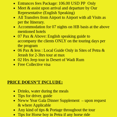
Entrances fees Package: 106.00 USD PP Only
Meet & assist upon arrival and departure by Our
Representative (English Speaking)
All Transfers from Airport to Airport with all Visits as
per the Itinerary.
Accommodation for 07 nights on HB basis at the above
mentioned hotels
07 Pax & Above: English speaking guide to
accompany the clients ONLY on the touring days per
the program
06 Pax & less : Local Guide Only in Sites of Petra &
Jerash for 2-3hrs tour at max
02 Hrs Jeep tour in Desert of Wadi Rum
Free Collective visa
PRICE DOESN’T INCLUDE:
Drinks, water during the meals
Tips for driver, guide
Neww Year Gala Dinner Supplement – upon request
& where Applicable
Any kind of tips & Portage throughout the tour
Tips for Horse boy in Petra if any horse ride