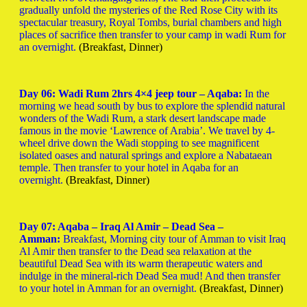
gradually unfold the mysteries of the Red Rose City with its
spectacular treasury, Royal Tombs, burial chambers and high
places of sacrifice then transfer to your camp in wadi Rum for
an overnight.
(Breakfast, Dinner)
Day 06: Wadi Rum 2hrs 4×4 jeep tour – Aqaba:
In the
morning we head south by bus to explore the splendid natural
wonders of the Wadi Rum, a stark desert landscape made
famous in the movie ‘Lawrence of Arabia’. We travel by 4-
wheel drive down the Wadi stopping to see magnificent
isolated oases and natural springs and explore a Nabataean
temple. Then transfer to your hotel in Aqaba for an
overnight.
(Breakfast, Dinner)
Day 07: Aqaba – Iraq Al Amir – Dead Sea –
Amman:
Breakfast, Morning city tour of Amman to visit Iraq
Al Amir then transfer to the Dead sea relaxation at the
beautiful Dead Sea with its warm therapeutic waters and
indulge in the mineral-rich Dead Sea mud! And then transfer
to your hotel in Amman for an overnight.
(Breakfast, Dinner)