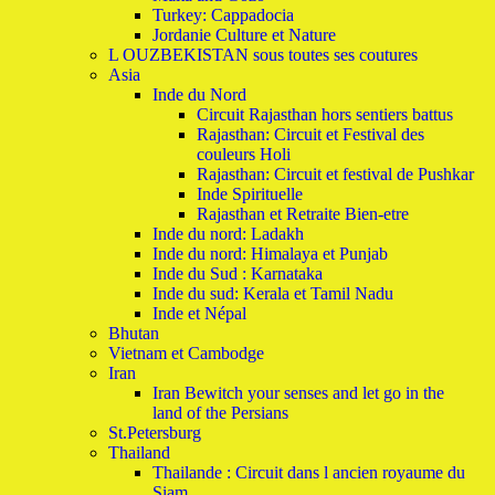
Turkey: Cappadocia
Jordanie Culture et Nature
L OUZBEKISTAN sous toutes ses coutures
Asia
Inde du Nord
Circuit Rajasthan hors sentiers battus
Rajasthan: Circuit et Festival des
couleurs Holi
Rajasthan: Circuit et festival de Pushkar
Inde Spirituelle
Rajasthan et Retraite Bien-etre
Inde du nord: Ladakh
Inde du nord: Himalaya et Punjab
Inde du Sud : Karnataka
Inde du sud: Kerala et Tamil Nadu
Inde et Népal
Bhutan
Vietnam et Cambodge
Iran
Iran Bewitch your senses and let go in the
land of the Persians
St.Petersburg
Thailand
Thailande : Circuit dans l ancien royaume du
Siam