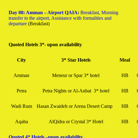
Day 08: Amman – Airport QAIA
:
Breakfast, Morning
transfer to the airport, Assistance with formalities and
departure
(Breakfast)
Quoted Hotels 3*- upon availability
City
3* Star Hotels
Meal
Amman
Meneur or Spar 3* hotel
HB
Petra
Petra Nights or Al-Anbat 3* hotel
HB
Wadi Rum
Hasan Zwaideh or Arena Desert Camp
HB
Aqaba
AlQidra or Crystal 3* Hotel
HB
Quoted 4* Hotels
–
upon availability