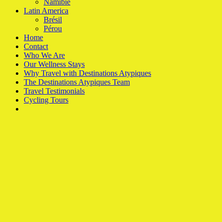
Namibie
Latin America
Brésil
Pérou
Home
Contact
Who We Are
Our Wellness Stays
Why Travel with Destinations Atypiques
The Destinations Atypiques Team
Travel Testimonials
Cycling Tours