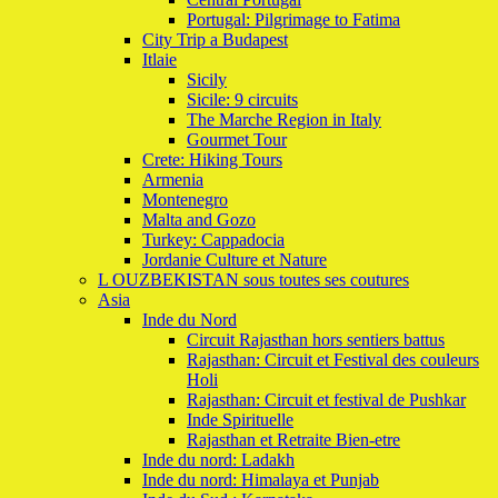
Portugal: Pilgrimage to Fatima
City Trip a Budapest
Itlaie
Sicily
Sicile: 9 circuits
The Marche Region in Italy
Gourmet Tour
Crete: Hiking Tours
Armenia
Montenegro
Malta and Gozo
Turkey: Cappadocia
Jordanie Culture et Nature
L OUZBEKISTAN sous toutes ses coutures
Asia
Inde du Nord
Circuit Rajasthan hors sentiers battus
Rajasthan: Circuit et Festival des couleurs
Holi
Rajasthan: Circuit et festival de Pushkar
Inde Spirituelle
Rajasthan et Retraite Bien-etre
Inde du nord: Ladakh
Inde du nord: Himalaya et Punjab