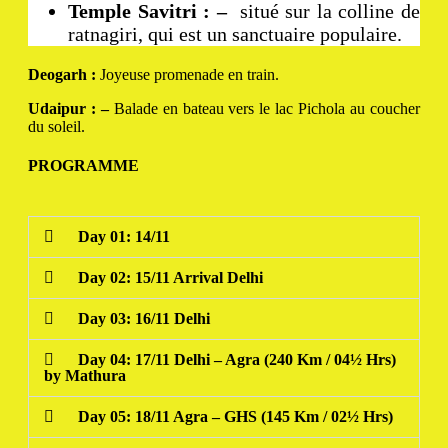
Temple Savitri : –
situé sur la colline de
ratnagiri, qui est un sanctuaire populaire.
Deogarh :
Joyeuse promenade en train.
Udaipur : –
Balade en bateau vers le lac Pichola au coucher
du soleil.
PROGRAMME
Day 01: 14/11
Day 02: 15/11 Arrival Delhi
Day 03: 16/11 Delhi
Day 04: 17/11 Delhi – Agra (240 Km / 04½ Hrs)
by Mathura
Day 05: 18/11 Agra – GHS (145 Km / 02½ Hrs)