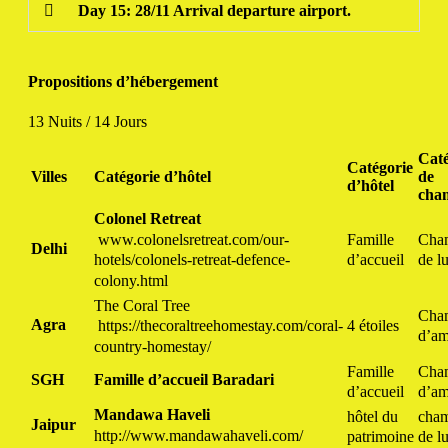
Day 15: 28/11 Arrival departure airport.
Propositions d’hébergement
13 Nuits / 14 Jours
Caté
Catégorie
Villes
Catégorie d’hôtel
de
d’hôtel
cha
Colonel Retreat
www.colonelsretreat.com/our-
Famille
Cha
Delhi
hotels/colonels-retreat-defence-
d’accueil
de l
colony.html
The Coral Tree
Cha
Agra
4 étoiles
https://thecoraltreehomestay.com/coral-
d’am
country-homestay/
Famille
Cha
SGH
Famille d’accueil Baradari
d’accueil
d’am
Mandawa Haveli
hôtel du
cha
Jaipur
http://www.mandawahaveli.com/
patrimoine
de l