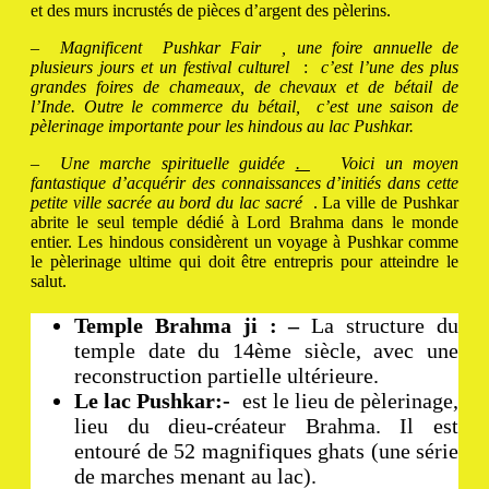
et des murs incrustés de pièces d’argent des pèlerins.
–
Magnificent
Pushkar Fair
, une foire annuelle de
plusieurs jours et un festival culturel
:
c’est l’une des plus
grandes foires de chameaux, de chevaux et de bétail de
l’Inde.
Outre le commerce du bétail,
c’est une saison de
pèlerinage importante pour les hindous au lac Pushkar.
–
Une marche spirituelle guidée
.
Voici un moyen
fantastique d’acquérir des connaissances d’initiés dans cette
petite ville sacrée au bord du lac sacré
.
La ville de Pushkar
abrite le seul temple dédié à Lord Brahma dans le monde
entier.
Les hindous considèrent un voyage à Pushkar comme
le pèlerinage ultime qui doit être entrepris pour atteindre le
salut.
Temple Brahma ji : –
La structure du
temple date du 14ème siècle, avec une
reconstruction partielle ultérieure.
Le lac Pushkar:-
est le lieu de pèlerinage,
lieu du dieu-créateur Brahma.
Il est
entouré de 52 magnifiques ghats (une série
de marches menant au lac).