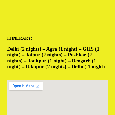
ITINERARY:
Delhi (2 nights) – Agra (1 night) – GHS (1
night) – Jaipur (2 nights) – Pushkar (2
nights) – Jodhpur (1 night) – Deogarh (1
night) – Udaipur (2 nights) – Delhi
(
1 night)