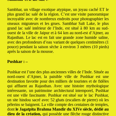
Sambhar, un village exotique atypique, un joyau caché ET le
plus grand lac salé de la région.
C’est une visite panoramique
incroyable avec de nombreux endroits pour photographier les
oiseaux migrateurs et les grues.
Sambhar Salt Lake, le plus
grand lac salé intérieur de l’Inde, est situé à 80 km au sud-
ouest de la ville de Jaipur et à 64 km au nord-est d’Ajmer, au
Rajasthan.
Le lac est en fait une grande zone humide saline,
avec des profondeurs d’eau variant de quelques centimètres (1
pouce) pendant la saison sèche à environ 3 mètres (10 pieds)
après la saison de la mousse.
Pushkar : –
Pushkar est l’une des plus anciennes villes de l’Inde.
Située au
nord-ouest d’Ajmer, la paisible ville de Pushkar est une
destination favorite pour des milliers de touristes et de fidèles
qui affluent au Rajasthan.
Avec une histoire mythologique
intéressante, un patrimoine architectural intemporel, Pushkar
est une ville fascinante.
Pushkar est situé sur le lac Pushkar,
un site hindou sacré avec 52 ghats (escaliers de pierre) où les
pèlerins se baignent.
La ville compte des centaines de temples,
dont
le Jagatpita Brahma Mandir du XIVe siècle, dédié au
dieu de la création,
qui possède une flèche rouge distinctive