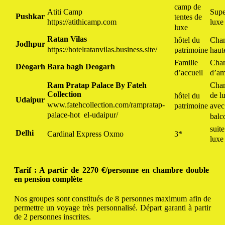
camp de
Atiti Camp
Supe
Pushkar
tentes de
https://atithicamp.com
luxe
luxe
Ratan Vilas
hôtel du
Cha
Jodhpur
https://hotelratanvilas.business.site/
patrimoine
haut
Famille
Cha
Déogarh
Bara bagh Deogarh
d’accueil
d’am
Cha
Ram Pratap Palace By Fateh
Collection
de l
hôtel du
Udaipur
www.fatehcollection.com/rampratap-
avec
patrimoine
palace-hot
el-udaipur/
balc
suite
Delhi
Cardinal Express Oxmo
3*
luxe
Tarif : A partir de 2270 €/personne en chambre double
en pension complète
Nos groupes sont constitués de 8 personnes maximum afin de
permettre un voyage très personnalisé.
Départ garanti à partir
de 2 personnes inscrites.