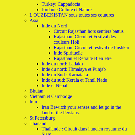
Turkey: Cappadocia
Jordanie Culture et Nature
L OUZBEKISTAN sous toutes ses coutures
Asia
Inde du Nord
Circuit Rajasthan hors sentiers battus
Rajasthan: Circuit et Festival des
couleurs Holi
Rajasthan: Circuit et festival de Pushkar
Inde Spirituelle
Rajasthan et Retraite Bien-etre
Inde du nord: Ladakh
Inde du nord: Himalaya et Punjab
Inde du Sud : Karnataka
Inde du sud: Kerala et Tamil Nadu
Inde et Népal
Bhutan
Vietnam et Cambodge
Iran
Iran Bewitch your senses and let go in the
land of the Persians
St.Petersburg
Thailand
Thailande : Circuit dans l ancien royaume du
Siam