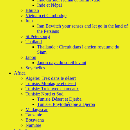
Inde et Népal
Bhutan
Vietnam et Cambodge
Iran
Iran Bewitch your senses and let go in the land of
the Persians
St.Petersburg
Thailand
Thailande : Circuit dans l ancien royaume du
Siam
Japon
Japon pays du soleil levant
Seychelles
Africa
Algérie: Trek dans le désert
Tunisie: Montagne et désert
Tunisie: Trek avec chameaux
Tunisie: Nord et Sud
Tunisie Désert et Djerba
Tunisie: Phytothérapie à Djerba
Madagascar
Tanzanie
Botswana
Namibie