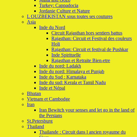
Turkey: Cappadocia
Jordanie Culture et Nature
L OUZBEKISTAN sous toutes ses coutures
Asia
Inde du Nord
Circuit Rajasthan hors sentiers battus
Rajasthan: Circuit et Festival des couleurs
Holi
Rajasthan: Circuit et festival de Pushkar
Inde Spirituelle
Rajasthan et Retraite Bien-etre
Inde du nord: Ladakh
Inde du nord: Himalaya et Punjab
Inde du Sud : Karnataka
Inde du sud: Kerala et Tamil Nadu
Inde et Népal
Bhutan
Vietnam et Cambodge
Iran
Iran Bewitch your senses and let go in the land of
the Persians
St.Petersburg
Thailand
Thailande : Circuit dans l ancien royaume du