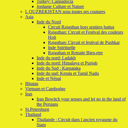
Turkey: Cappadocia
Jordanie Culture et Nature
L OUZBEKISTAN sous toutes ses coutures
Asia
Inde du Nord
Circuit Rajasthan hors sentiers battus
Rajasthan: Circuit et Festival des couleurs
Holi
Rajasthan: Circuit et festival de Pushkar
Inde Spirituelle
Rajasthan et Retraite Bien-etre
Inde du nord: Ladakh
Inde du nord: Himalaya et Punjab
Inde du Sud : Karnataka
Inde du sud: Kerala et Tamil Nadu
Inde et Népal
Bhutan
Vietnam et Cambodge
Iran
Iran Bewitch your senses and let go in the land of
the Persians
St.Petersburg
Thailand
Thailande : Circuit dans l ancien royaume du
Siam