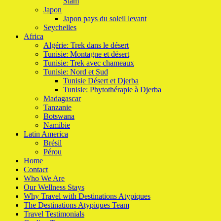
Siam
Japon
Japon pays du soleil levant
Seychelles
Africa
Algérie: Trek dans le désert
Tunisie: Montagne et désert
Tunisie: Trek avec chameaux
Tunisie: Nord et Sud
Tunisie Désert et Djerba
Tunisie: Phytothérapie à Djerba
Madagascar
Tanzanie
Botswana
Namibie
Latin America
Brésil
Pérou
Home
Contact
Who We Are
Our Wellness Stays
Why Travel with Destinations Atypiques
The Destinations Atypiques Team
Travel Testimonials