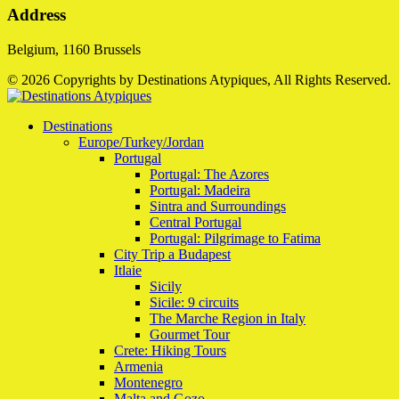
Address
Belgium, 1160 Brussels
© 2026 Copyrights by Destinations Atypiques, All Rights Reserved.
Destinations
Europe/Turkey/Jordan
Portugal
Portugal: The Azores
Portugal: Madeira
Sintra and Surroundings
Central Portugal
Portugal: Pilgrimage to Fatima
City Trip a Budapest
Itlaie
Sicily
Sicile: 9 circuits
The Marche Region in Italy
Gourmet Tour
Crete: Hiking Tours
Armenia
Montenegro
Malta and Gozo