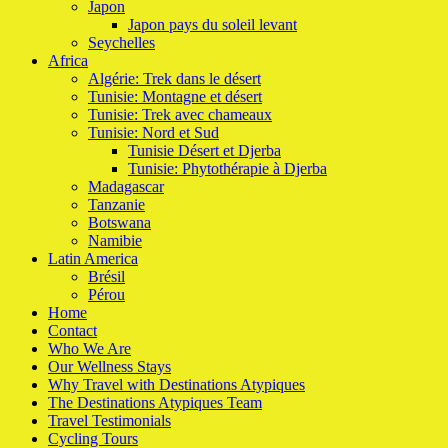
Japon
Japon pays du soleil levant
Seychelles
Africa
Algérie: Trek dans le désert
Tunisie: Montagne et désert
Tunisie: Trek avec chameaux
Tunisie: Nord et Sud
Tunisie Désert et Djerba
Tunisie: Phytothérapie à Djerba
Madagascar
Tanzanie
Botswana
Namibie
Latin America
Brésil
Pérou
Home
Contact
Who We Are
Our Wellness Stays
Why Travel with Destinations Atypiques
The Destinations Atypiques Team
Travel Testimonials
Cycling Tours