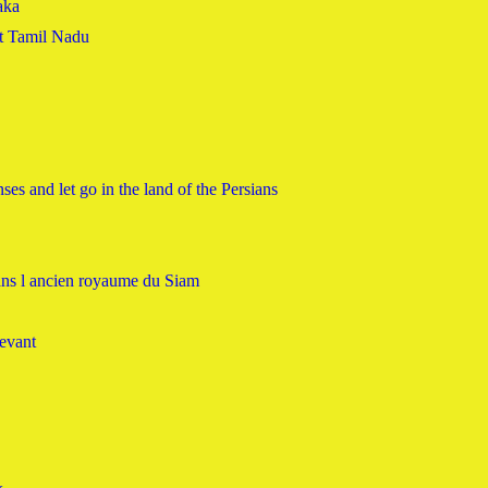
aka
et Tamil Nadu
ses and let go in the land of the Persians
dans l ancien royaume du Siam
levant