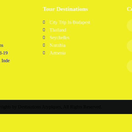
Tour Destinations
C
City Trip In Budapest
Thailand
Seychelles
ns
Namibia
d-19
Armenia
n Inde
ights by Destinations Atypiques, All Rights Reserved.