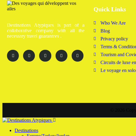
Quick Links
Who We Are
Destinations Atypiques is part of a
collaborative company with all the
Blog
necessary travel guarantees .
Privacy policy
Terms & Conditio
Tourism and Covi
Circuits de luxe e
Le voyage en solo
© 2026 Copyr
Destinations
Europe/Turkey/Jordan