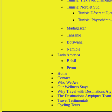
Tunisie: Trek avec chameau
Tunisie: Nord et Sud
Tunisie Désert et Dje
Tunisie: Phytothérapi
Madagascar
Tanzanie
Botswana
Namibie
Latin America
Brésil
Pérou
Home
Contact
Who We Are
Our Wellness Stays
Why Travel with Destinations Aty
The Destinations Atypiques Team
Travel Testimonials
Cycling Tours