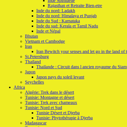
Inde Spirituelle
Rajasthan et Retraite Bien-etre
Inde du nord: Ladakh
Inde du nord: Himalaya et Punjab
Inde du Sud : Karnataka
Inde du sud: Kerala et Tamil Nadu
Inde et Népal
Bhutan
Vietnam et Cambodge
Iran
Iran Bewitch your senses and let go in the land of 
St.Petersburg
Thailand
Thailande : Circuit dans l ancien royaume du Siam
Japon
Japon pays du soleil levant
Seychelles
Africa
Algérie: Trek dans le désert
Tunisie: Montagne et désert
Tunisie: Trek avec chameaux
Tunisie: Nord et Sud
Tunisie Désert et Djerba
Tunisie: Phytothérapie à Djerba
Madagascar