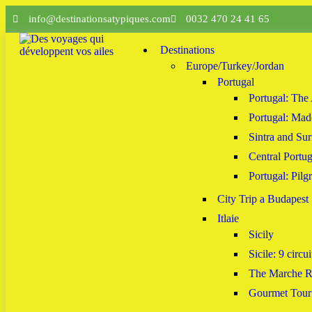
info@destinationsatypiques.com
0032 470 24 41 65
Destinations
Europe/Turkey/Jordan
Portugal
Portugal: The
Portugal: Mad
Sintra and Su
Central Portug
Portugal: Pilg
City Trip a Budapest
Itlaie
Sicily
Sicile: 9 circui
The Marche Re
Gourmet Tour