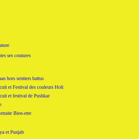
ature
s ses coutures
han hors sentiers battus
cuit et Festival des couleurs Holi
cuit et festival de Pushkar
e
etraite Bien-etre
h
ya et Punjab