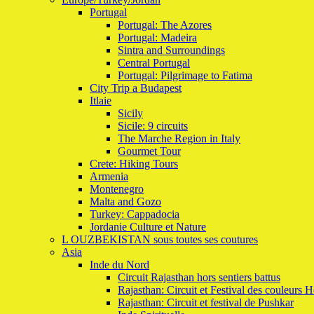
Portugal
Portugal: The Azores
Portugal: Madeira
Sintra and Surroundings
Central Portugal
Portugal: Pilgrimage to Fatima
City Trip a Budapest
Itlaie
Sicily
Sicile: 9 circuits
The Marche Region in Italy
Gourmet Tour
Crete: Hiking Tours
Armenia
Montenegro
Malta and Gozo
Turkey: Cappadocia
Jordanie Culture et Nature
L OUZBEKISTAN sous toutes ses coutures
Asia
Inde du Nord
Circuit Rajasthan hors sentiers battus
Rajasthan: Circuit et Festival des couleurs H
Rajasthan: Circuit et festival de Pushkar