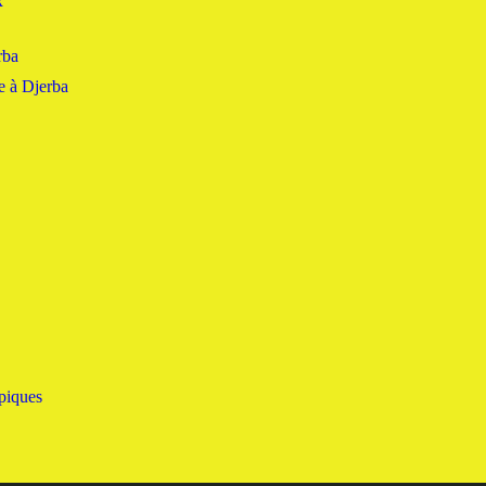
x
rba
e à Djerba
piques