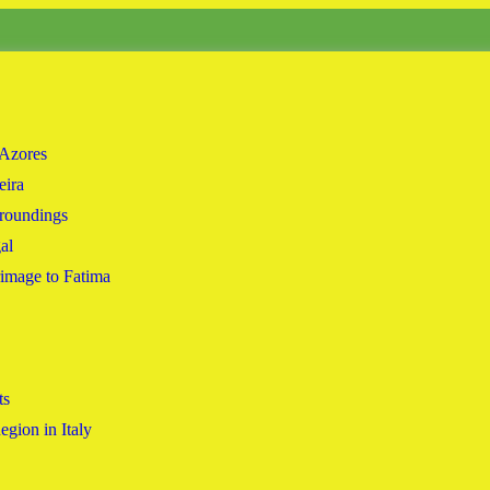
 Azores
eira
rroundings
al
rimage to Fatima
ts
gion in Italy