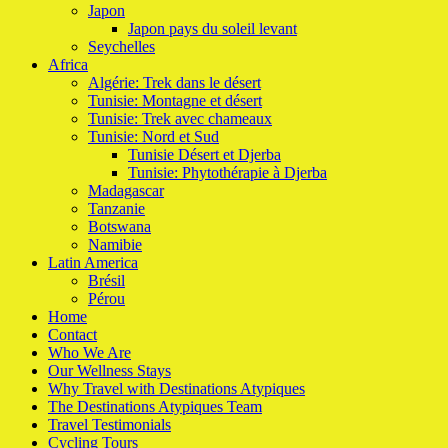
Japon
Japon pays du soleil levant
Seychelles
Africa
Algérie: Trek dans le désert
Tunisie: Montagne et désert
Tunisie: Trek avec chameaux
Tunisie: Nord et Sud
Tunisie Désert et Djerba
Tunisie: Phytothérapie à Djerba
Madagascar
Tanzanie
Botswana
Namibie
Latin America
Brésil
Pérou
Home
Contact
Who We Are
Our Wellness Stays
Why Travel with Destinations Atypiques
The Destinations Atypiques Team
Travel Testimonials
Cycling Tours