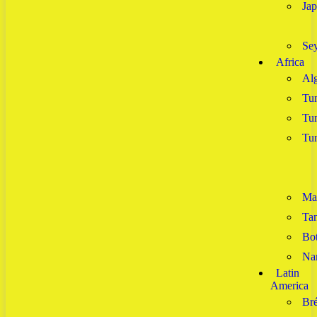
Ja
Sey
Africa
Alg
Tun
Tun
Tun
Ma
Tan
Bo
Na
Latin
America
Bré