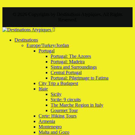
© 2026 Copyrights by Destinations Atypiques, All Rights
Reserved.
Destinations
Europe/Turkey/Jordan
Portugal
Portugal: The Azores
Portugal: Madeira
Sintra and Surroundings
Central Portugal
Portugal: Pilgrimage to Fatima
City Trip a Budapest
Itlaie
Sicily
Sicile: 9 circuits
The Marche Region in Italy
Gourmet Tour
Crete: Hiking Tours
Armenia
Montenegro
Malta and Gozo