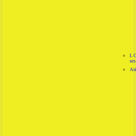
L 
ses
As