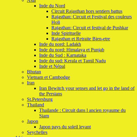
Asia
Inde du Nord
Circuit Rajasthan hors sentiers battus
Rajasthan: Circuit et Festival des couleurs
Holi
Rajasthan: Circuit et festival de Pushkar
Inde Spirituelle
Rajasthan et Retraite Bien-etre
Inde du nord: Ladakh
Inde du nord: Himalaya et Punjab
Inde du Sud : Karnataka
Inde du sud: Kerala et Tamil Nadu
Inde et Népal
Bhutan
Vietnam et Cambodge
Iran
Iran Bewitch your senses and let go in the land of
the Persians
St.Petersburg
Thailand
Thailande : Circuit dans l ancien royaume du
Siam
Japon
Japon pays du soleil levant
Seychelles