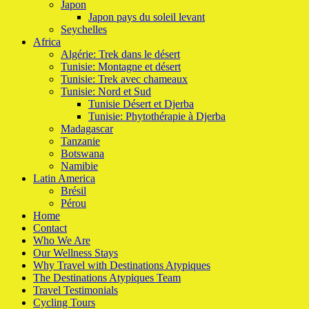
Japon
Japon pays du soleil levant
Seychelles
Africa
Algérie: Trek dans le désert
Tunisie: Montagne et désert
Tunisie: Trek avec chameaux
Tunisie: Nord et Sud
Tunisie Désert et Djerba
Tunisie: Phytothérapie à Djerba
Madagascar
Tanzanie
Botswana
Namibie
Latin America
Brésil
Pérou
Home
Contact
Who We Are
Our Wellness Stays
Why Travel with Destinations Atypiques
The Destinations Atypiques Team
Travel Testimonials
Cycling Tours