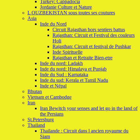
Turkey: Cappadocia
Jordanie Culture et Nature
L OUZBEKISTAN sous toutes ses coutures
Asia
Inde du Nord
Circuit Rajasthan hors sentiers battus
Rajasthan: Circuit et Festival des couleurs
Holi
Rajasthan: Circuit et festival de Pushkar
Inde Spirituelle
Rajasthan et Retraite Bien-etre
Inde du nord: Ladakh
Inde du nord: Himalaya et Punjab
Inde du Sud : Karnataka
Inde du sud: Kerala et Tamil Nadu
Inde et Népal
Bhutan
Vietnam et Cambodge
Iran
Iran Bewitch your senses and let go in the land of
the Persians
St.Petersburg
Thailand
Thailande : Circuit dans l ancien royaume du
Siam