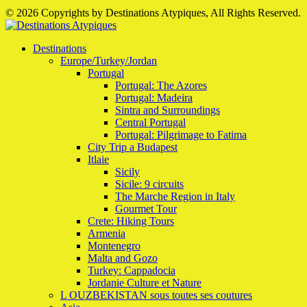
© 2026 Copyrights by Destinations Atypiques, All Rights Reserved.
Destinations
Europe/Turkey/Jordan
Portugal
Portugal: The Azores
Portugal: Madeira
Sintra and Surroundings
Central Portugal
Portugal: Pilgrimage to Fatima
City Trip a Budapest
Itlaie
Sicily
Sicile: 9 circuits
The Marche Region in Italy
Gourmet Tour
Crete: Hiking Tours
Armenia
Montenegro
Malta and Gozo
Turkey: Cappadocia
Jordanie Culture et Nature
L OUZBEKISTAN sous toutes ses coutures