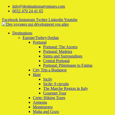
info@destinationsatypiques.com
0032 470 24 41 65
Facebook
Instagram
Twitter
Linkedin
Youtube
Destinations
Europe/Turkey/Jordan
Portugal
Portugal: The Azores
Portugal: Madeira
Sintra and Surroundings
Central Portugal
Portugal: Pilgrimage to Fatima
City Trip a Budapest
Itlaie
Sicily
Sicile: 9 circuits
The Marche Region in Italy
Gourmet Tour
Crete: Hiking Tours
Armenia
Montenegro
Malta and Gozo