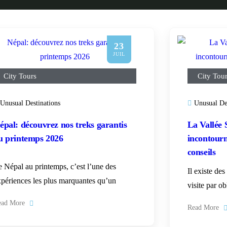
23
JUIL
City Tours
City Tou
Unusual Destinations
Unusual De
épal: découvrez nos treks garantis
La Vallée 
u printemps 2026
incontourn
conseils
e Népal au printemps, c’est l’une des
Il existe de
xpériences les plus marquantes qu’un
visite par ob
ead More
Read More