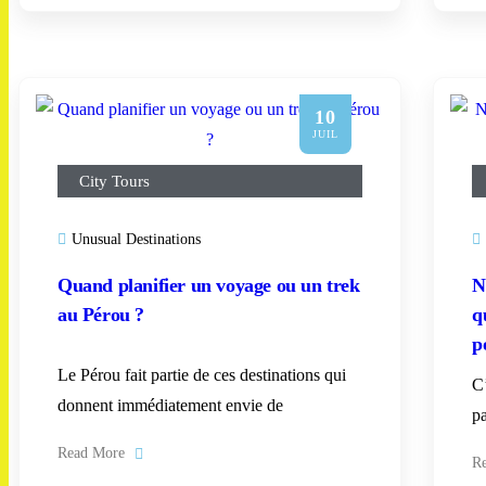
10
JUIL
City Tours
Unusual Destinations
Quand planifier un voyage ou un trek
N
au Pérou ?
q
p
Le Pérou fait partie de ces destinations qui
C
donnent immédiatement envie de
p
Read More
R