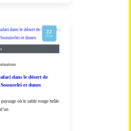
22
JUIN
rs
stinations
afari dans le désert de
Sossusvlei et dunes
paysage où le sable rouge brûle
 d’un