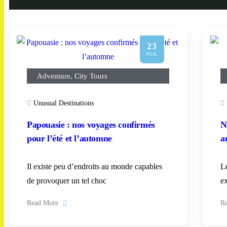
23
JUIL
Adventure
,
City Tours
Unusual Destinations
Papouasie : nos voyages confirmés
N
pour l’été et l’automne
a
Il existe peu d’endroits au monde capables
L
de provoquer un tel choc
e
Read More
R