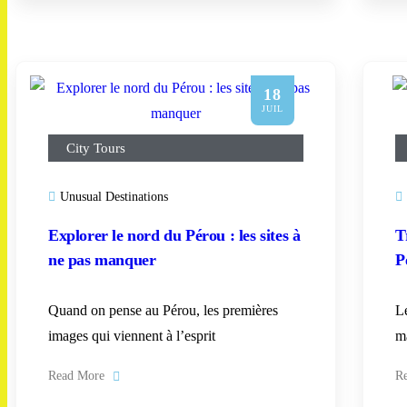
18
JUIL
City Tours
Unusual Destinations
Explorer le nord du Pérou : les sites à
T
ne pas manquer
P
Quand on pense au Pérou, les premières
Le
images qui viennent à l’esprit
m
Read More
R