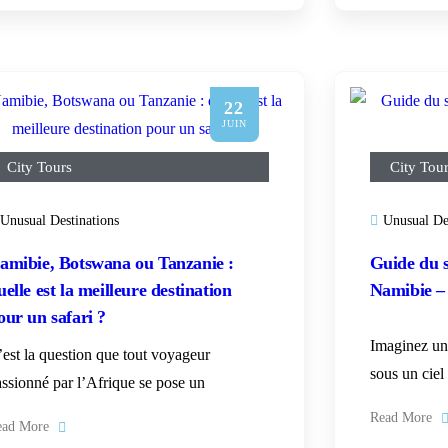
22
JUIN
City Tours
City Tou
Unusual Destinations
Unusual De
amibie, Botswana ou Tanzanie :
Guide du s
uelle est la meilleure destination
Namibie – 
our un safari ?
Imaginez un 
’est la question que tout voyageur
sous un ciel
assionné par l’Afrique se pose un
Read More
ead More