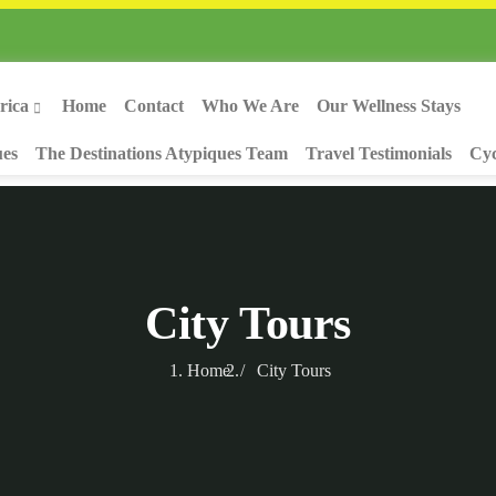
rica
Home
Contact
Who We Are
Our Wellness Stays
ues
The Destinations Atypiques Team
Travel Testimonials
Cyc
City Tours
Home
City Tours