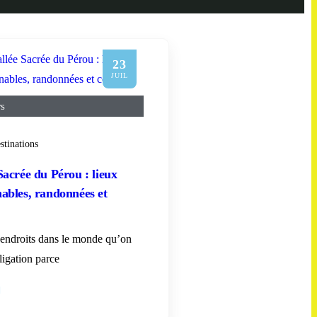
23
JUIL
rs
stinations
Sacrée du Pérou : lieux
ables, randonnées et
s endroits dans le monde qu’on
ligation parce