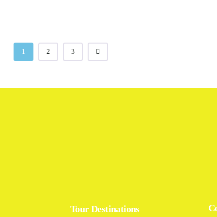
1
2
3
C
Tour Destinations