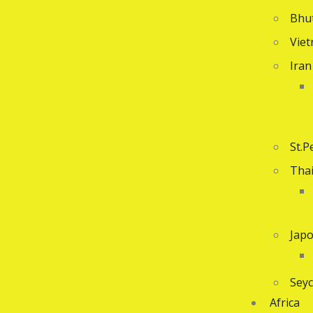
Bhu
Vie
Iran
St.P
Tha
Jap
Seyc
Africa