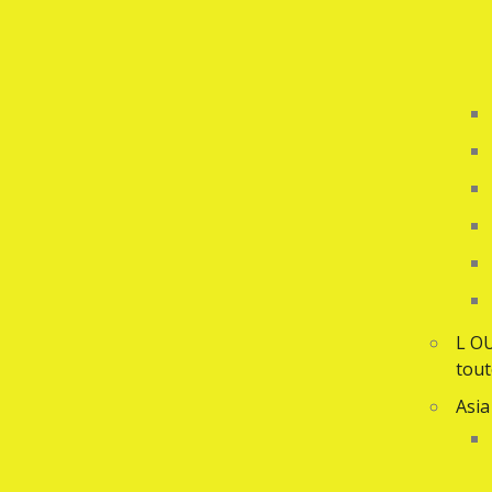
L O
tout
Asia