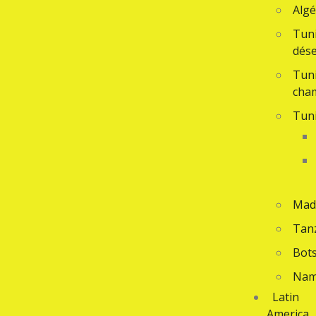
Algé
Tuni
dése
Tuni
cha
Tuni
Mad
Tan
Bot
Nam
Latin
America