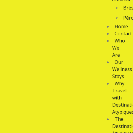
Brés
Pér
Home
Contact
Who
We
Are
Our
Wellness
Stays
Why
Travel
with
Destinat
Atypique
The
Destinat