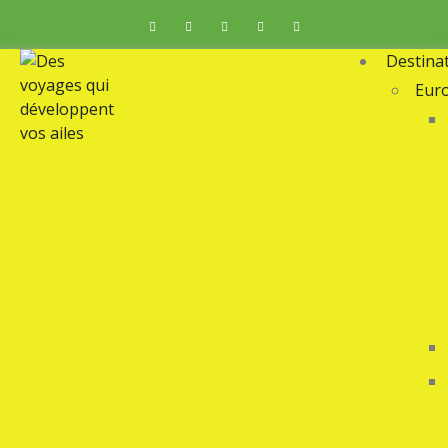
Destina
Eur