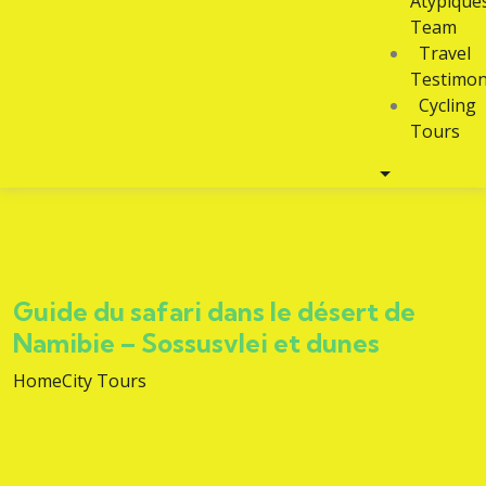
Atypique
Team
Travel
Testimon
Cycling
Tours
Guide du safari dans le désert de
Namibie – Sossusvlei et dunes
Home
City Tours