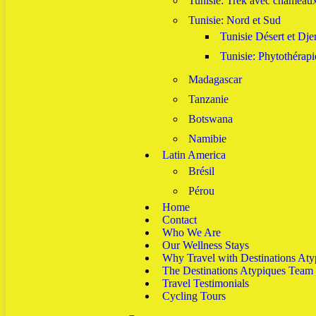
Tunisie: Trek avec chameau
Tunisie: Nord et Sud
Tunisie Désert et Dje
Tunisie: Phytothérapi
Madagascar
Tanzanie
Botswana
Namibie
Latin America
Brésil
Pérou
Home
Contact
Who We Are
Our Wellness Stays
Why Travel with Destinations Aty
The Destinations Atypiques Team
Travel Testimonials
Cycling Tours