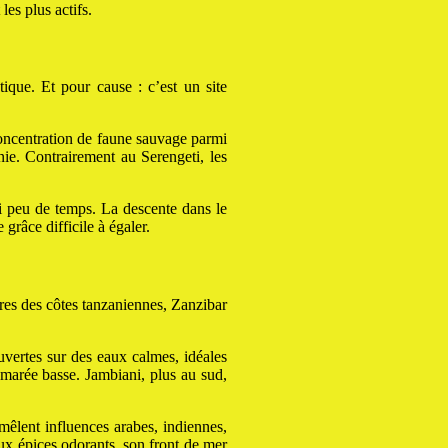
les plus actifs.
que. Et pour cause : c’est un site
oncentration de faune sauvage parmi
ie. Contrairement au Serengeti, les
i peu de temps. La descente dans le
grâce difficile à égaler.
tres des côtes tanzaniennes, Zanzibar
uvertes sur des eaux calmes, idéales
à marée basse. Jambiani, plus au sud,
 mêlent influences arabes, indiennes,
ux épices odorants, son front de mer