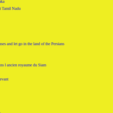
aka
et Tamil Nadu
ses and let go in the land of the Persians
dans l ancien royaume du Siam
levant