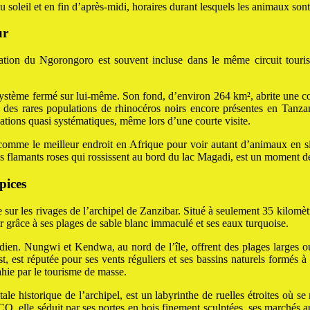
soleil et en fin d’après-midi, horaires durant lesquels les animaux sont 
ur
ion du Ngorongoro est souvent incluse dans le même circuit touristi
osystème fermé sur lui-même. Son fond, d’environ 264 km², abrite une c
des rares populations de rhinocéros noirs encore présentes en Tanzan
ations quasi systématiques, même lors d’une courte visite.
comme le meilleur endroit en Afrique pour voir autant d’animaux en s
 les flamants roses qui rossissent au bord du lac Magadi, est un moment de 
pices
e sur les rivages de l’archipel de Zanzibar. Situé à seulement 35 kilomè
er grâce à ses plages de sable blanc immaculé et ses eaux turquoise.
ndien. Nungwi et Kendwa, au nord de l’île, offrent des plages larges o
st, est réputée pour ses vents réguliers et ses bassins naturels formés 
hie par le tourisme de masse.
e historique de l’archipel, est un labyrinthe de ruelles étroites où se
, elle séduit par ses portes en bois finement sculptées, ses marchés a