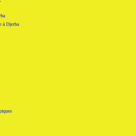
x
rba
e à Djerba
piques