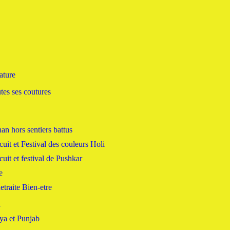
ature
s ses coutures
han hors sentiers battus
cuit et Festival des couleurs Holi
cuit et festival de Pushkar
e
etraite Bien-etre
h
ya et Punjab