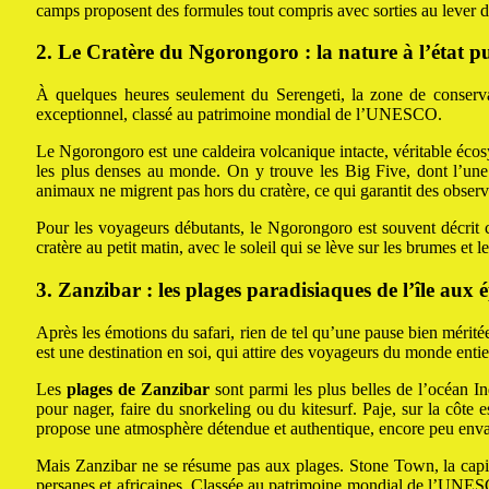
camps proposent des formules tout compris avec sorties au lever du 
2. Le Cratère du Ngorongoro : la nature à l’état p
À quelques heures seulement du Serengeti, la zone de conservat
exceptionnel, classé au patrimoine mondial de l’UNESCO.
Le Ngorongoro est une caldeira volcanique intacte, véritable éc
les plus denses au monde. On y trouve les Big Five, dont l’une 
animaux ne migrent pas hors du cratère, ce qui garantit des observ
Pour les voyageurs débutants, le Ngorongoro est souvent décrit 
cratère au petit matin, avec le soleil qui se lève sur les brumes et
3. Zanzibar : les plages paradisiaques de l’île aux é
Après les émotions du safari, rien de tel qu’une pause bien mérité
est une destination en soi, qui attire des voyageurs du monde enti
Les
plages de Zanzibar
sont parmi les plus belles de l’océan I
pour nager, faire du snorkeling ou du kitesurf. Paje, sur la côte e
propose une atmosphère détendue et authentique, encore peu enva
Mais Zanzibar ne se résume pas aux plages. Stone Town, la capital
persanes et africaines. Classée au patrimoine mondial de l’UNESCO