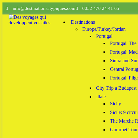
info@destinationsatypiques.com
0032 470 24 41 65
Destinations
Europe/Turkey/Jordan
Portugal
Portugal: The
Portugal: Mad
Sintra and Su
Central Portug
Portugal: Pilg
City Trip a Budapest
Itlaie
Sicily
Sicile: 9 circui
The Marche Re
Gourmet Tour