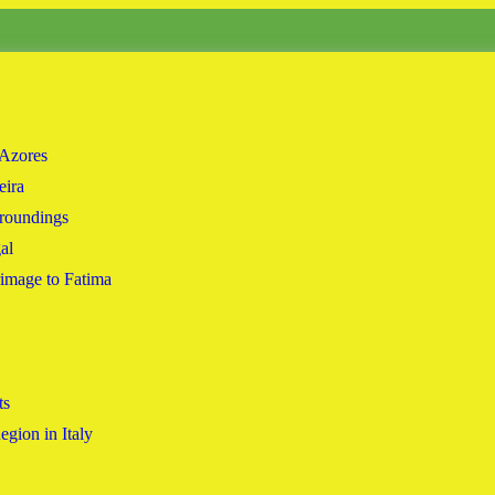
 Azores
eira
rroundings
al
rimage to Fatima
ts
gion in Italy