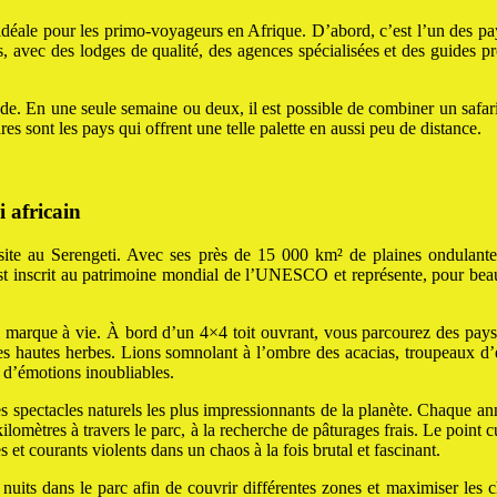
déale pour les primo-voyageurs en Afrique. D’abord, c’est l’un des pays
s, avec des lodges de qualité, des agences spécialisées et des guides p
de. En une seule semaine ou deux, il est possible de combiner un safar
s sont les pays qui offrent une telle palette en aussi peu de distance.
i africain
ite au Serengeti. Avec ses près de 15 000 km² de plaines ondulantes
st inscrit au patrimoine mondial de l’UNESCO et représente, pour be
 marque à vie. À bord d’un 4×4 toit ouvrant, vous parcourez des pay
es hautes herbes. Lions somnolant à l’ombre des acacias, troupeaux d’
t d’émotions inoubliables.
es spectacles naturels les plus impressionnants de la planète. Chaque a
ilomètres à travers le parc, à la recherche de pâturages frais. Le point cu
s et courants violents dans un chaos à la fois brutal et fascinant.
nuits dans le parc afin de couvrir différentes zones et maximiser les 